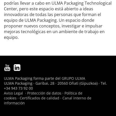
podrías llevar a cabo en ULMA Packaging Technological
Center, pero este espacio está abierto a ideas
innovadoras de todas las personas que forman el
equipo de ULMA Packaging. Un espacio donde
proponer nuevos conceptos, investigar e impulsar
mejoras tecnológicas en un ambiente de trabajo en
equipo.
ULMA Packaging forma parte del
GRUPO ULMA
ULMA Packaging · Garibai, 28 · 20560 Oñati (Gipuzkoa) · Tel.
+34 943 73 92 00
Aviso Legal
·
Protección de datos
·
Política de
cookies
·
Certificados de calidad
·
Canal interno de
información