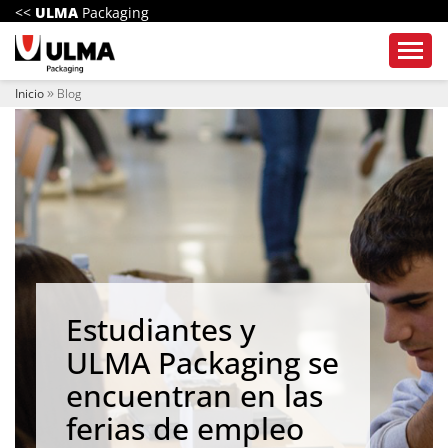
a
<<
ULMA
Packaging
v
e
Toggl
g
a
Inicio
Blog
c
i
ó
n
Estudiantes y
ULMA Packaging se
encuentran en las
ferias de empleo