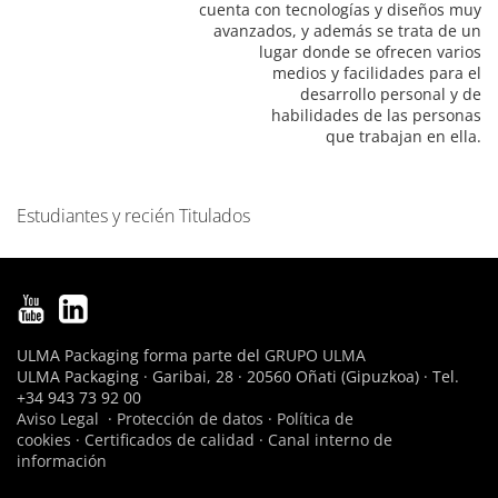
cuenta con tecnologías y diseños muy
avanzados, y además se trata de un
lugar donde se ofrecen varios
medios y facilidades para el
desarrollo personal y de
habilidades de las personas
que trabajan en ella.
Estudiantes y recién Titulados
N
a
v
e
g
ULMA Packaging forma parte del
GRUPO ULMA
a
ULMA Packaging · Garibai, 28 · 20560 Oñati (Gipuzkoa) · Tel.
c
+34 943 73 92 00
i
Aviso Legal
·
Protección de datos
·
Política de
cookies
·
Certificados de calidad
·
Canal interno de
ó
información
n