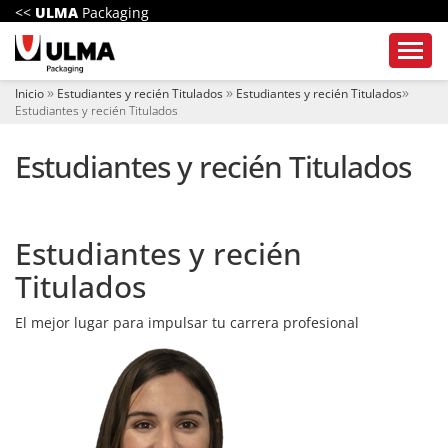
a
<<
ULMA
Packaging
v
e
Toggl
g
a
Inicio
Estudiantes y recién Titulados
Estudiantes y recién Titulados
c
Estudiantes y recién Titulados
i
ó
n
Estudiantes y recién Titulados
Estudiantes y recién
Titulados
El mejor lugar para impulsar tu carrera profesional