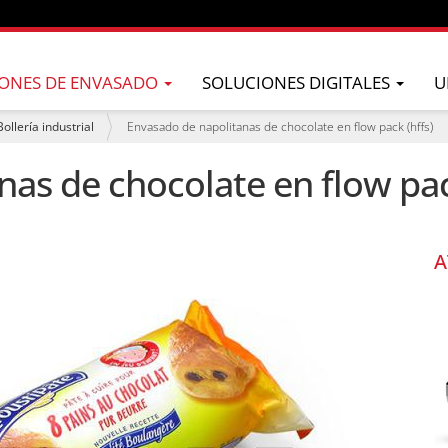
ONES DE ENVASADO
SOLUCIONES DIGITALES
U
Bollería industrial
Envasado de napolitanas de chocolate en flow pack (hffs)
as de chocolate en flow pac
A