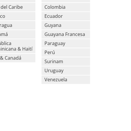
s del Caribe
Colombia
ico
Ecuador
ragua
Guyana
amá
Guayana Francesa
blica
Paraguay
nicana & Haití
Perú
 & Canadá
Surinam
Uruguay
Venezuela