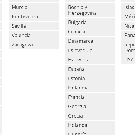
Murcia
Bosnia y
Isla
Herzegovina
Pontevedra
Méx
Bulgaria
Sevilla
Nica
Croacia
Valencia
Pan
Dinamarca
Zaragoza
Repú
Eslovaquia
Domi
Eslovenia
USA
España
Estonia
Finlandia
Francia
Georgia
Grecia
Holanda
Hungría