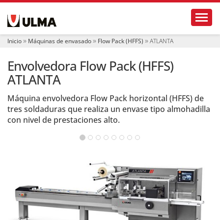
N
Toggl
a
v
e
Inicio
Máquinas de envasado
Flow Pack (HFFS)
ATLANTA
g
a
Envolvedora Flow Pack (HFFS)
c
i
ATLANTA
ó
n
Máquina envolvedora Flow Pack horizontal (HFFS) de
tres soldaduras que realiza un envase tipo almohadilla
con nivel de prestaciones alto.