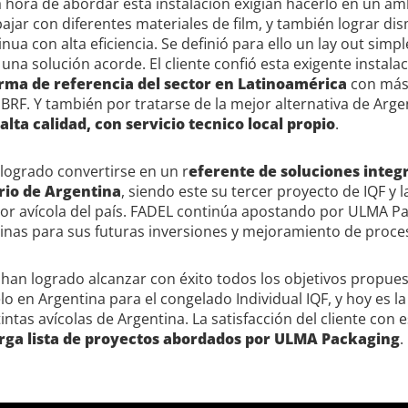
a hora de abordar esta instalación exigían hacerlo en un a
jar con diferentes materiales de film, y también lograr dis
nua con alta eficiencia. Se definió para ello un lay out simp
una solución acorde. El cliente confió esta exigente instal
irma de referencia del sector en Latinoamérica
con más 
 BRF. Y también por tratarse de la mejor alternativa de Arge
lta calidad, con servicio tecnico local propio
.
logrado convertirse en un r
eferente de soluciones integ
rio de Argentina
, siendo este su tercer proyecto de IQF y 
tor avícola del país. FADEL continúa apostando por ULMA 
nas para sus futuras inversiones y mejoramiento de proce
 han logrado alcanzar con éxito todos los objetivos propue
o en Argentina para el congelado Individual IQF, y hoy es la
tintas avícolas de Argentina. La satisfacción del cliente con
larga lista de proyectos abordados por ULMA Packaging
.