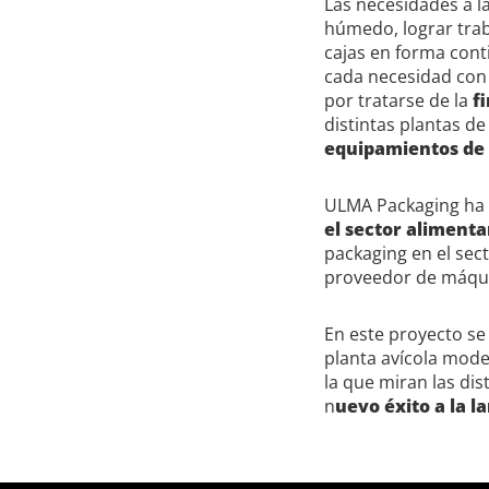
Las necesidades a l
húmedo, lograr traba
cajas en forma conti
cada necesidad con 
por tratarse de la
f
distintas plantas de
equipamientos de a
ULMA Packaging ha 
el sector alimenta
packaging en el sec
proveedor de máqui
En este proyecto se
planta avícola model
la que miran las dis
n
uevo éxito a la 