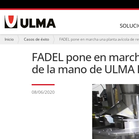
N
a
SOLUCI
v
e
U
Inicio
Casos de éxito
FADEL pone en marcha una planta avícola de r
g
s
a
t
FADEL pone en marcha
c
e
i
d
de la mano de ULMA 
ó
e
n
s
t
á
a
q
08/06/2020
u
í
: