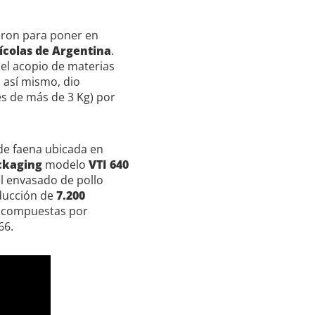
eron para poner en
ícolas de Argentina
.
el acopio de materias
; así mismo, dio
es de más de 3 Kg) por
 de faena ubicada en
ckaging
modelo
VTI 640
el envasado de pollo
ducción de
7.200
as compuestas por
66.