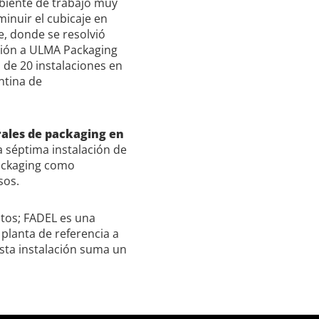
mbiente de trabajo muy
minuir el cubicaje en
le, donde se resolvió
ación a ULMA Packaging
de 20 instalaciones en
ntina de
rales de packaging en
la séptima instalación de
Packaging como
sos.
stos; FADEL es una
 planta de referencia a
 esta instalación suma un