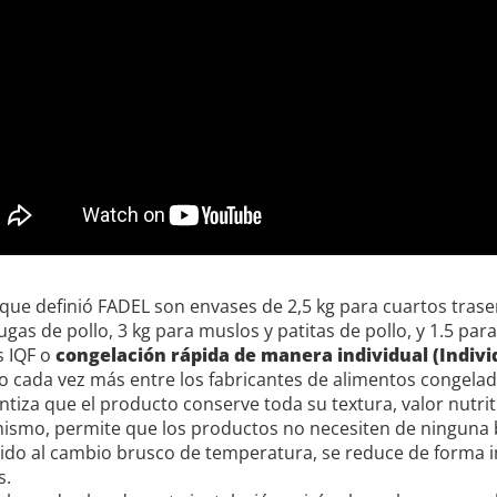
que definió FADEL son envases de 2,5 kg para cuartos traser
ugas de pollo, 3 kg para muslos y patitas de pollo, y 1.5 pa
s IQF o
congelación rápida de manera individual (Indivi
 cada vez más entre los fabricantes de alimentos congelad
tiza que el producto conserve toda su textura, valor nutrit
ismo, permite que los productos no necesiten de ninguna b
ido al cambio brusco de temperatura, se reduce de forma 
s.