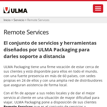
N
Toggl
a
v
e
Inicio
Servicio
Remote Services
g
a
Remote Services
c
i
ó
El conjunto de servicios y herramientas
n
diseñados por ULMA Packaging para
darles soporte a distancia
ULMA Packaging tiene una firme vocación de estar cerca de
sus clientes y está disponible para ellos en todo el mundo,
con una fuerte presencia en más de 60 países, con sedes
propias en 24 de ellos y con una amplia red de distribuidores
que aseguran asistencia de forma local.
Con el fin de apoyar a sus redes locales y de dar el mejor
servicio al cliente en una situación de mayor dificultad para
viajar, ULMA Packaging pone a disposición de sus clientes
Remote Services
que es el conjunto de servicios y