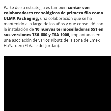
Parte de su estrategia es también
contar con
colaboradores tecnológicos de primera fila como
ULMA Packaging,
una colaboración que se ha
mantenido a lo largo de los años y que consolidó con
la instalación de
10 nuevas termoselladoras SST en
sus versiones TSA 680 y TSA 1000,
implantadas en
una asociación de varios Kibutz de la zona de Emek
HaYarden (El Valle del Jordan).