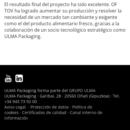
El resultado final del proyecto ha sido excelente. OF
TOV ha logrado aumentar su producción y resolver la
necesidad de un mercado tan cambiante y exigente
como el del producto alimentario fresco, gracias a la
colaboración de un socio tecnológico estratégico como
ULMA Packaging.
ULMA Packaging forma parte del
GRUPO ULMA
ULMA Packaging · Garibai, 28 · 20560 Oñati (Gipuzkoa) · Tel.
+34 943 73 92 00
Aviso Legal
·
Protección de datos
·
Política de
cookies
·
Certificados de calidad
·
Canal interno de
información