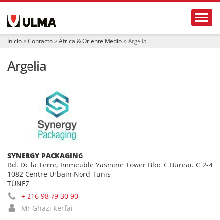
N
Toggl
a
v
e
Inicio
Contacto
África & Oriente Medio
Argelia
g
a
Argelia
c
i
ó
n
SYNERGY PACKAGING
Bd. De la Terre, Immeuble Yasmine Tower Bloc C Bureau C 2-4
1082 Centre Urbain Nord Tunis
TÚNEZ
+ 216 98 79 30 90
Mr Ghazi Kerfai