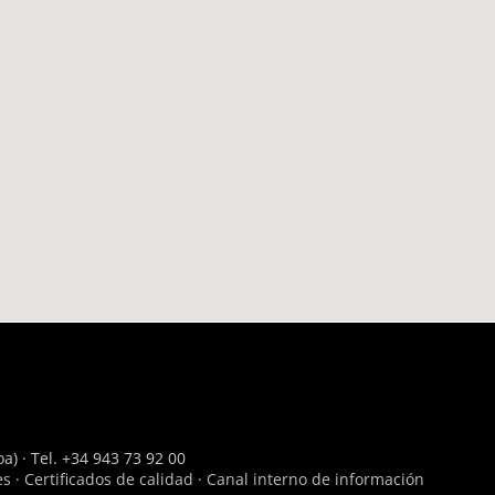
a) · Tel. +34 943 73 92 00
es
·
Certificados de calidad
·
Canal interno de información