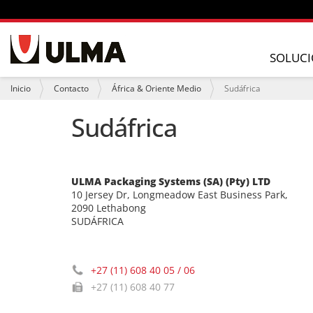
N
a
SOLUCI
v
e
U
Inicio
Contacto
África & Oriente Medio
Sudáfrica
g
s
a
t
Sudáfrica
c
e
i
d
ó
e
n
s
t
ULMA Packaging Systems (SA) (Pty) LTD
á
10 Jersey Dr, Longmeadow East Business Park,
a
q
2090 Lethabong
u
SUDÁFRICA
í
:
+27 (11) 608 40 05 / 06
+27 (11) 608 40 77