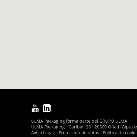
ULMA Packaging forma parte del
GRUPO ULMA
ULMA Packaging · Garibai, 28 · 20560 Oñati (Gipuzko
Aviso Legal
·
Protección de datos
·
Política de cooki