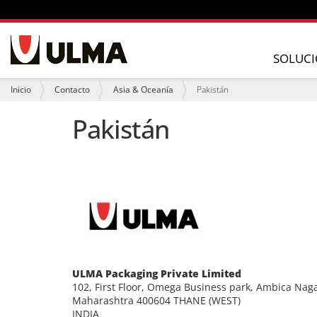
N
a
SOLUCI
v
e
U
Inicio
Contacto
Asia & Oceanía
Pakistán
g
s
a
t
Pakistán
c
e
i
d
ó
e
n
s
t
á
a
q
u
í
:
ULMA Packaging Private Limited
102, First Floor, Omega Business park, Ambica Naga
Maharashtra 400604 THANE (WEST)
INDIA