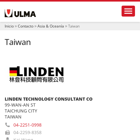
N
Toggl
a
v
e
Inicio
Contacto
Asia & Oceanía
Taiwan
g
a
Taiwan
c
i
ó
n
LINDEN TECHNOLOGY CONSULTANT CO
99-WAN-AN ST
TAICHUNG CITY
TAIWAN
04-2251-0998
04-2259-8358
Kai Wang