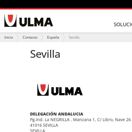
N
a
SOLUCI
v
e
U
Inicio
Contacto
España
Sevilla
g
s
a
t
Sevilla
c
e
i
d
ó
e
n
s
t
á
a
q
u
í
:
DELEGACIÓN ANDALUCIA
Pg.Ind. La NEGRILLA , Manzana 1, C/ Libro, Nave 26
41016 SEVILLA
SEVILLA