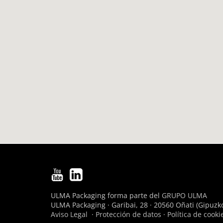
ULMA Packaging forma parte del
GRUPO ULMA
ULMA Packaging · Garibai, 28 · 20560 Oñati (Gipuzko
Aviso Legal
·
Protección de datos
·
Política de cooki