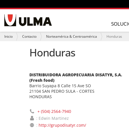
N
a
SOLUCI
v
e
U
Inicio
Contacto
Norteamérica & Centroamérica
Honduras
g
s
a
t
Honduras
c
e
i
d
ó
e
n
s
t
DISTRIBUIDORA AGROPECUARIA DISATYR, S.A.
á
(Fresh food)
a
q
Barrio Suyapa 8 Calle 15 Ave SO
u
21104 SAN PEDRO SULA - CORTES
í
HONDURAS
:
+ (504) 2564-7940
: Edwin Martinez
:
http://grupodisatyr.com/