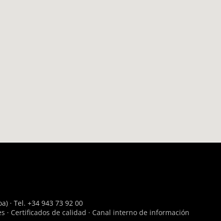
a) · Tel. +34 943 73 92 00
es
·
Certificados de calidad
·
Canal interno de información