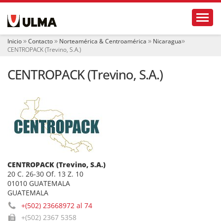
N
Toggl
a
v
e
Inicio
Contacto
Norteamérica & Centroamérica
Nicaragua
g
CENTROPACK (Trevino, S.A.)
a
c
CENTROPACK (Trevino, S.A.)
i
ó
n
CENTROPACK (Trevino, S.A.)
20 C. 26-30 Of. 13 Z. 10
01010 GUATEMALA
GUATEMALA
+(502) 23668972 al 74
+(502) 2367 5358