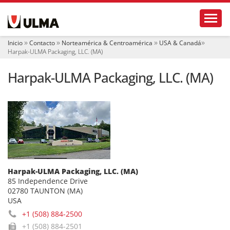
N
Toggl
a
v
e
Inicio
Contacto
Norteamérica & Centroamérica
USA & Canadá
g
Harpak-ULMA Packaging, LLC. (MA)
a
c
Harpak-ULMA Packaging, LLC. (MA)
i
ó
n
Harpak-ULMA Packaging, LLC. (MA)
85 Independence Drive
02780 TAUNTON (MA)
USA
+1 (508) 884-2500
+1 (508) 884-2501