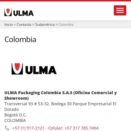
N
Toggl
a
v
e
Inicio
Contacto
Sudamérica
Colombia
g
a
Colombia
c
i
ó
n
ULMA Packaging Colombia S.A.S (Oficina Comercial y
Showroom)
Transversal 93 # 53-32, Bodega 30 Parque Empresarial El
Dorado
Bogotá D.C.
COLOMBIA
+57 (1) 917-2121 - Celular: +57 317 785 7494