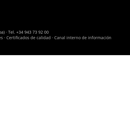
a) · Tel. +34 943 73 92 00
es
·
Certificados de calidad
·
Canal interno de información