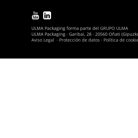
ULMA Packaging forma parte del
GRUPO ULMA
ULMA Packaging · Garibai, 28 · 20560 Oñati (Gipuzko
Aviso Legal
·
Protección de datos
·
Política de cooki