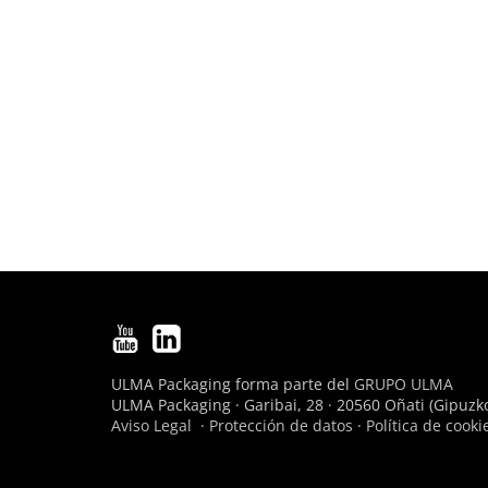
ULMA Packaging forma parte del
GRUPO ULMA
ULMA Packaging · Garibai, 28 · 20560 Oñati (Gipuzko
Aviso Legal
·
Protección de datos
·
Política de cooki