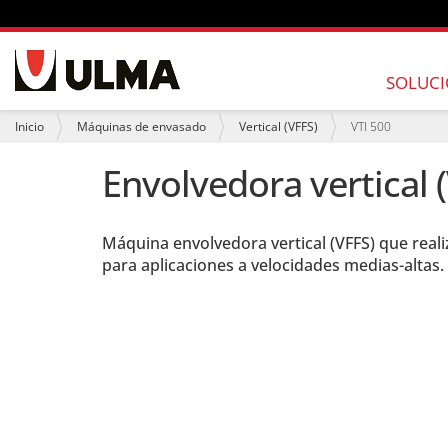
N
a
SOLUCI
v
e
U
Inicio
Máquinas de envasado
Vertical (VFFS)
VTI 500
g
s
a
t
Envolvedora vertical 
c
e
i
d
ó
e
n
s
Máquina envolvedora vertical (VFFS) que reali
t
á
para aplicaciones a velocidades medias-altas.
a
q
u
í
: