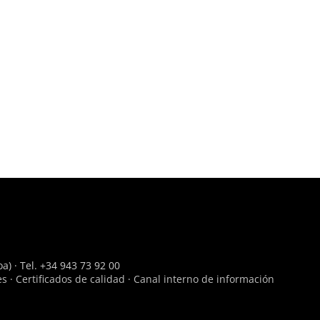
a) · Tel. +34 943 73 92 00
es
·
Certificados de calidad
·
Canal interno de información