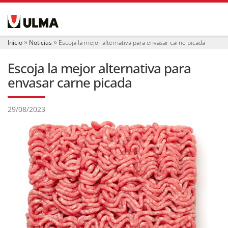
N
a
v
e
Inicio
Noticias
Escoja la mejor alternativa para envasar carne picada
g
a
Escoja la mejor alternativa para
c
i
envasar carne picada
ó
n
29/08/2023