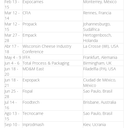
Feb 13 -
Expocarnes
Monterrey, México
15
Mar 12 -
CFIA
Rennes, Francia
14
Mar 12 -
Propack
Johannesburgo,
15
Sudáfrica
Mar 27 -
Empack
Hertogenbosch
,
28
Holanda
Abr 17 -
Wisconsin Cheese Industry
La Crosse (WI), USA
18
Conference
May 4 - 9
IFFA
Frankfurt, Alemania
Jun 4 - 6
Total Process & Packaging
Birmingham, UK
Jun 18 -
MD&M East
Filadelfia (PA), USA
20
Jun 18 -
Expopack
Ciudad de México,
21
México
Jun 25 -
Fispal
Sao Paulo, Brasil
28
Jul 14 -
Foodtech
Brisbane, Australia
16
Ago 13 -
Tecnocarne
Sao Paulo, Brasil
15
Sep 10 -
Inprodmash
Kiev, Ucrania