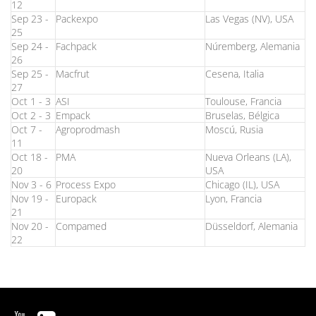
12
Sep 23 -
Packexpo
Las Vegas (NV), USA
25
Sep 24 -
Fachpack
Núremberg, Alemania
26
Sep 25 -
Macfrut
Cesena, Italia
27
Oct 1 - 3
ASI
Toulouse, Francia
Oct 2 - 3
Empack
Bruselas, Bélgica
Oct 7 -
Agroprodmash
Moscú, Rusia
11
Oct 18 -
PMA
Nueva Orleans (LA),
20
USA
Nov 3 - 6
Process Expo
Chicago (IL), USA
Nov 19 -
Europack
Lyon, Francia
21
Nov 20 -
Compamed
Düsseldorf, Alemania
22