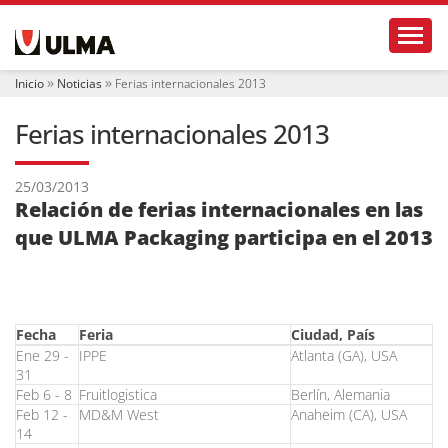
N
Toggl
a
v
e
Inicio
Noticias
Ferias internacionales 2013
g
a
Ferias internacionales 2013
c
i
ó
25/03/2013
n
Relación de ferias internacionales en las
que ULMA Packaging participa en el 2013
Fecha
Feria
Ciudad, País
Ene 29 -
IPPE
Atlanta (GA), USA
31
Feb 6 - 8
Fruitlogistica
Berlín, Alemania
Feb 12 -
MD&M West
Anaheim (CA), USA
14