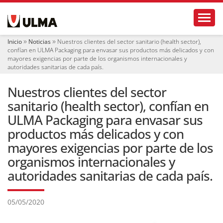
N
Toggl
a
v
e
Inicio
Noticias
Nuestros clientes del sector sanitario (health sector),
g
confían en ULMA Packaging para envasar sus productos más delicados y con
a
mayores exigencias por parte de los organismos internacionales y
c
autoridades sanitarias de cada país.
i
ó
Nuestros clientes del sector
n
sanitario (health sector), confían en
ULMA Packaging para envasar sus
productos más delicados y con
mayores exigencias por parte de los
organismos internacionales y
autoridades sanitarias de cada país.
05/05/2020