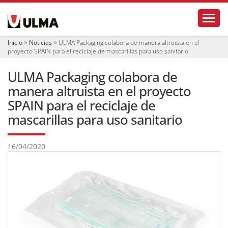
N
Toggl
a
v
e
Inicio
Noticias
ULMA Packaging colabora de manera altruista en el
g
proyecto SPAIN para el reciclaje de mascarillas para uso sanitario
a
c
ULMA Packaging colabora de
i
ó
manera altruista en el proyecto
n
SPAIN para el reciclaje de
mascarillas para uso sanitario
16/04/2020