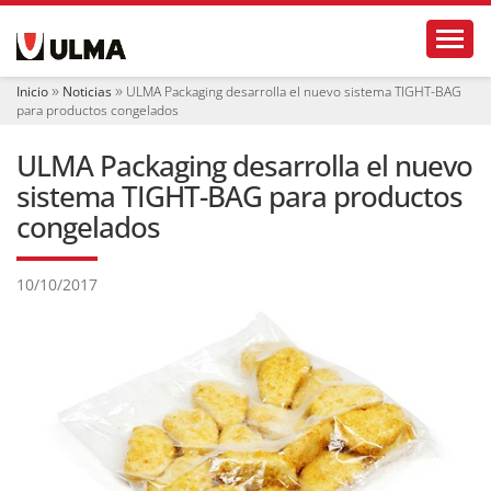
N
Toggl
a
v
e
Inicio
Noticias
ULMA Packaging desarrolla el nuevo sistema TIGHT-BAG
g
para productos congelados
a
c
ULMA Packaging desarrolla el nuevo
i
ó
sistema TIGHT-BAG para productos
n
congelados
10/10/2017