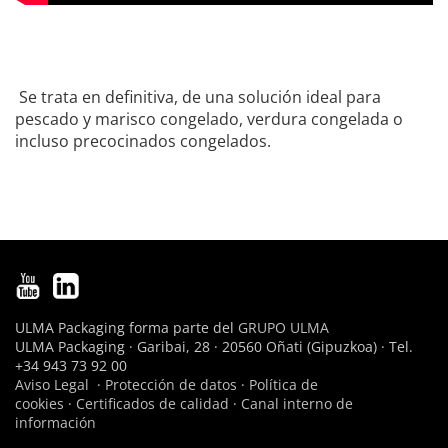
Se trata en definitiva, de una solución ideal para
pescado y marisco congelado, verdura congelada o
incluso precocinados congelados.
ULMA Packaging forma parte del
GRUPO ULMA
ULMA Packaging · Garibai, 28 · 20560 Oñati (Gipuzkoa) · Tel.
+34 943 73 92 00
Aviso Legal
·
Protección de datos
·
Política de
cookies
·
Certificados de calidad
·
Canal interno de
información