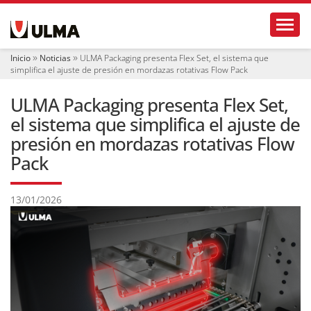
N
Toggl
a
v
e
Inicio
Noticias
ULMA Packaging presenta Flex Set, el sistema que
g
simplifica el ajuste de presión en mordazas rotativas Flow Pack
a
c
ULMA Packaging presenta Flex Set,
i
ó
el sistema que simplifica el ajuste de
n
presión en mordazas rotativas Flow
Pack
13/01/2026