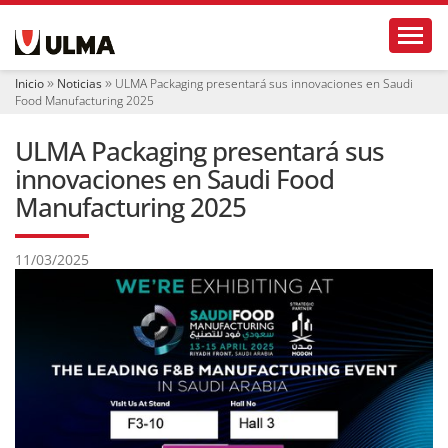
N
Toggl
a
v
e
Inicio
Noticias
ULMA Packaging presentará sus innovaciones en Saudi
g
Food Manufacturing 2025
a
c
ULMA Packaging presentará sus
i
ó
innovaciones en Saudi Food
n
Manufacturing 2025
11/03/2025