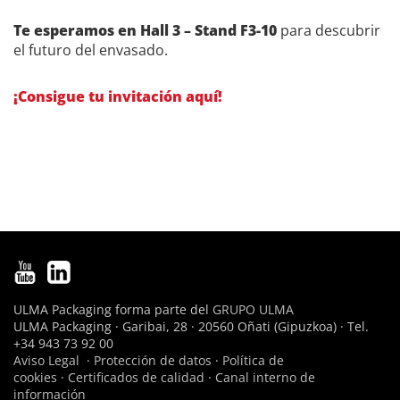
Te esperamos en Hall 3 – Stand F3-10
para descubrir
el futuro del envasado.
¡Consigue tu invitación aquí!
ULMA Packaging forma parte del
GRUPO ULMA
ULMA Packaging · Garibai, 28 · 20560 Oñati (Gipuzkoa) · Tel.
+34 943 73 92 00
Aviso Legal
·
Protección de datos
·
Política de
cookies
·
Certificados de calidad
·
Canal interno de
información