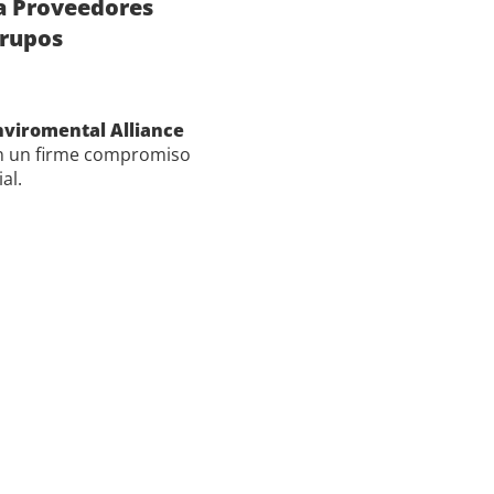
a Proveedores
grupos
viromental Alliance
an un firme compromiso
al.