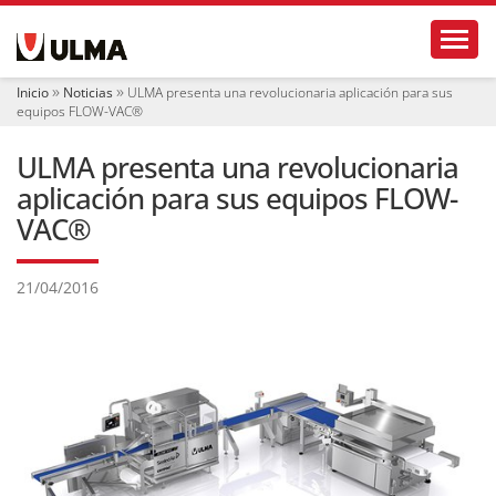
N
Toggl
a
v
e
Inicio
Noticias
ULMA presenta una revolucionaria aplicación para sus
g
equipos FLOW-VAC®
a
c
ULMA presenta una revolucionaria
i
ó
aplicación para sus equipos FLOW-
n
VAC®
21/04/2016