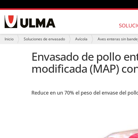
N
a
SOLUCI
v
e
U
Inicio
Soluciones de envasado
Avícola
Aves enteras sin bande
g
s
a
t
Envasado de pollo en
c
e
i
d
modificada (MAP) con 
ó
e
n
s
t
á
a
q
Reduce en un 70% el peso del envase del pollo
u
í
: