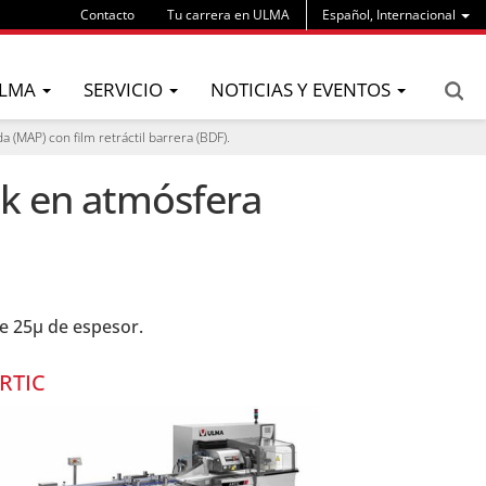
Contacto
Tu carrera en ULMA
Español, Internacional
LMA
SERVICIO
NOTICIAS Y EVENTOS
(MAP) con film retráctil barrera (BDF).
ck en atmósfera
te 25µ de espesor.
RTIC