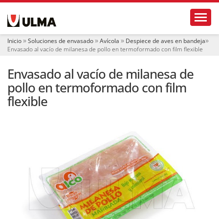
N
Toggl
a
v
e
Inicio
Soluciones de envasado
Avícola
Despiece de aves en bandeja
g
Envasado al vacío de milanesa de pollo en termoformado con film flexible
a
c
Envasado al vacío de milanesa de
i
ó
pollo en termoformado con film
n
flexible