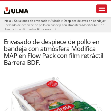
N
Toggl
a
v
e
Inicio
Soluciones de envasado
Avícola
Despiece de aves en bandeja
g
Envasado de despiece de pollo en bandeja con atmósfera Modifica MAP en
a
Flow Pack con film retráctil Barrera BDF.
c
i
Envasado de despiece de pollo en
ó
bandeja con atmósfera Modifica
n
MAP en Flow Pack con film retráctil
Barrera BDF.
‹
›