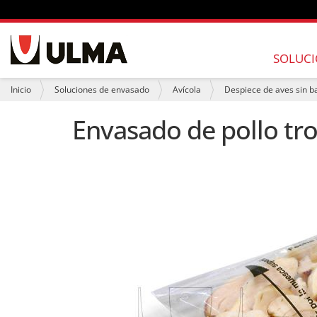
N
a
SOLUCI
v
e
U
Inicio
Soluciones de envasado
Avícola
Despiece de aves sin b
g
s
a
t
Envasado de pollo troc
c
e
i
d
ó
e
n
s
t
á
a
q
u
í
: