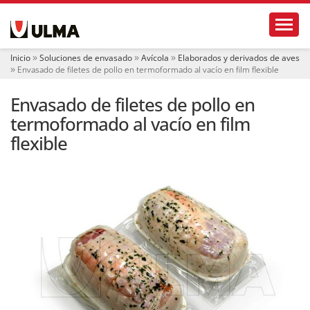
N
Toggl
a
v
e
Inicio
Soluciones de envasado
Avícola
Elaborados y derivados de aves
g
Envasado de filetes de pollo en termoformado al vacío en film flexible
a
c
Envasado de filetes de pollo en
i
ó
termoformado al vacío en film
n
flexible