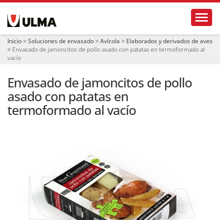
N
Toggl
a
v
e
Inicio
Soluciones de envasado
Avícola
Elaborados y derivados de aves
g
Envasado de jamoncitos de pollo asado con patatas en termoformado al
a
vacío
c
i
Envasado de jamoncitos de pollo
ó
asado con patatas en
n
termoformado al vacío