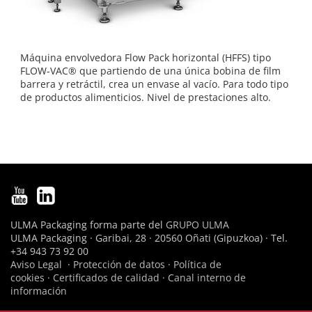
Máquina envolvedora Flow Pack horizontal (HFFS) tipo
FLOW-VAC® que partiendo de una única bobina de film
barrera y retráctil, crea un envase al vacío. Para todo tipo
de productos alimenticios. Nivel de prestaciones alto.
ULMA Packaging forma parte del
GRUPO ULMA
ULMA Packaging · Garibai, 28 · 20560 Oñati (Gipuzkoa) · Tel.
+34 943 73 92 00
Aviso Legal
·
Protección de datos
·
Política de
cookies
·
Certificados de calidad
·
Canal interno de
información