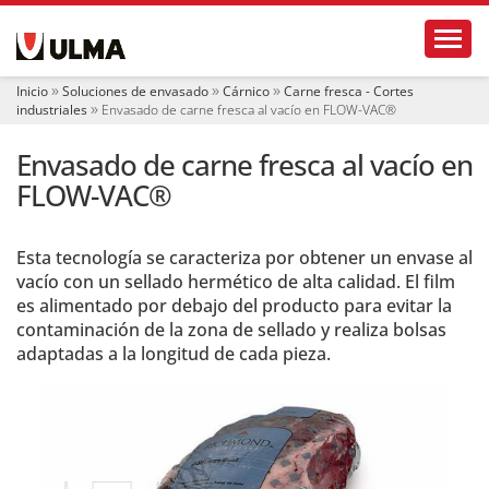
N
Toggl
a
v
e
Inicio
Soluciones de envasado
Cárnico
Carne fresca - Cortes
g
industriales
Envasado de carne fresca al vacío en FLOW-VAC®
a
c
Envasado de carne fresca al vacío en
i
ó
FLOW-VAC®
n
Esta tecnología se caracteriza por obtener un envase al
vacío con un sellado hermético de alta calidad. El film
es alimentado por debajo del producto para evitar la
contaminación de la zona de sellado y realiza bolsas
adaptadas a la longitud de cada pieza.