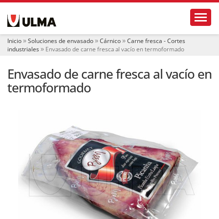
N
Toggl
a
v
e
Inicio
Soluciones de envasado
Cárnico
Carne fresca - Cortes
g
industriales
Envasado de carne fresca al vacío en termoformado
a
c
Envasado de carne fresca al vacío en
i
ó
termoformado
n