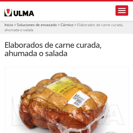
N
Toggl
a
v
e
Inicio
Soluciones de envasado
Cárnico
Elaborados de carne curada,
g
ahumada o salada
a
c
Elaborados de carne curada,
i
ó
ahumada o salada
n