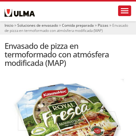
N
Toggl
a
v
e
Inicio
Soluciones de envasado
Comida preparada
Pizzas
Envasado
g
de pizza en termoformado con atmósfera modificada (MAP)
a
c
Envasado de pizza en
i
ó
termoformado con atmósfera
n
modificada (MAP)