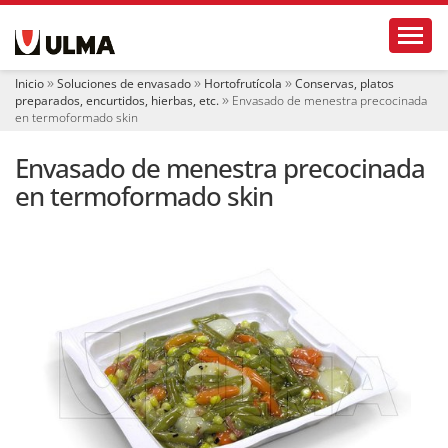
N
Toggl
a
v
e
Inicio
Soluciones de envasado
Hortofrutícola
Conservas, platos
g
preparados, encurtidos, hierbas, etc.
Envasado de menestra precocinada
a
en termoformado skin
c
i
Envasado de menestra precocinada
ó
en termoformado skin
n