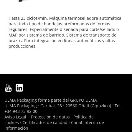
Hasta 23 ciclos/min. Máquina termoselladora automática
para todo tipo de bandejas preformadas de formas
regulares. Especialmente diseñada para corte/sellado o
MAP por sistema de barrido. Sistema de transporte de
brazos. Para integración en líneas automáticas y altas
producciones.
ULMA Packaging forma parte del
GRUPO ULMA
ULMA Packaging · Garibai, 28 · 20560 Oñati (Gipuzkoa) · Tel.
+34 943 73 92 00
Aviso Legal
·
Protección de datos
·
Política de
cookies
·
Certificados de calidad
·
Canal interno de
información