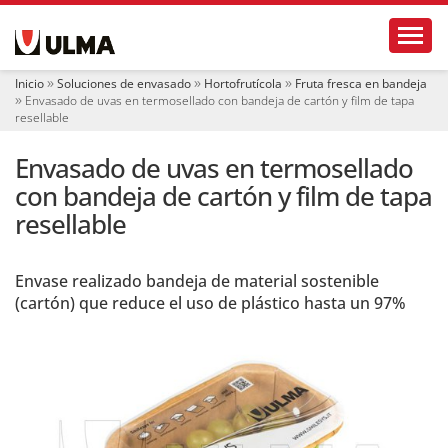
N
Toggl
a
v
e
Inicio
Soluciones de envasado
Hortofrutícola
Fruta fresca en bandeja
g
Envasado de uvas en termosellado con bandeja de cartón y film de tapa
a
resellable
c
i
Envasado de uvas en termosellado
ó
con bandeja de cartón y film de tapa
n
resellable
Envase realizado bandeja de material sostenible
(cartón) que reduce el uso de plástico hasta un 97%