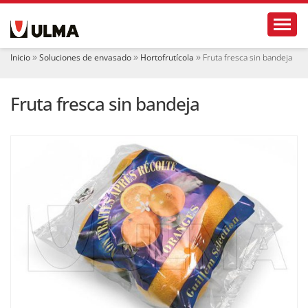
N
Toggl
a
v
e
Inicio
Soluciones de envasado
Hortofrutícola
Fruta fresca sin bandeja
g
a
c
Fruta fresca sin bandeja
i
ó
n