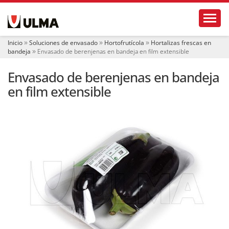
N
Toggl
a
v
e
Inicio
Soluciones de envasado
Hortofrutícola
Hortalizas frescas en
g
bandeja
Envasado de berenjenas en bandeja en film extensible
a
c
Envasado de berenjenas en bandeja
i
ó
en film extensible
n