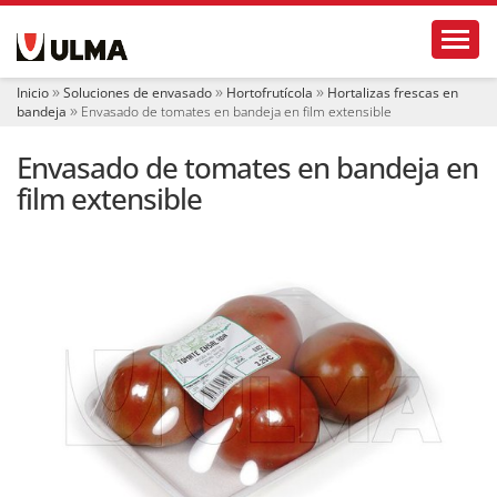
N
Toggl
a
v
e
Inicio
Soluciones de envasado
Hortofrutícola
Hortalizas frescas en
g
bandeja
Envasado de tomates en bandeja en film extensible
a
c
Envasado de tomates en bandeja en
i
ó
film extensible
n