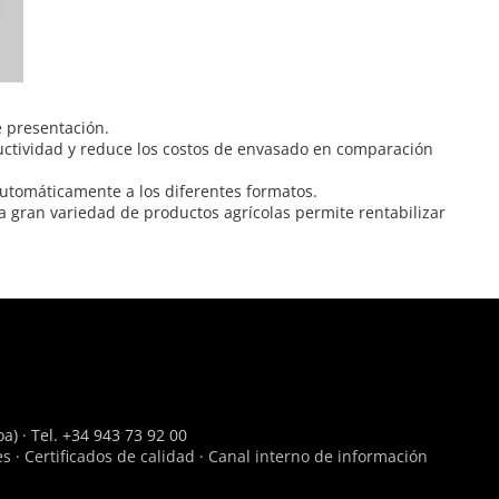
e presentación.
uctividad y reduce los costos de envasado en comparación
automáticamente a los diferentes formatos.
a gran variedad de productos agrícolas permite rentabilizar
a) · Tel. +34 943 73 92 00
es
·
Certificados de calidad
·
Canal interno de información