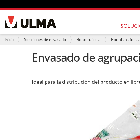
N
a
SOLUCI
v
e
U
Inicio
Soluciones de envasado
Hortofrutícola
Hortalizas fresc
g
s
a
t
Envasado de agrupaci
c
e
i
d
ó
e
n
s
t
Ideal para la distribución del producto en libr
á
a
q
u
í
: