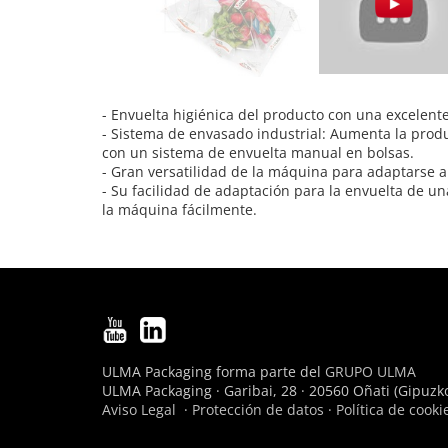
- Envuelta higiénica del producto con una excelent
- Sistema de envasado industrial: Aumenta la prod
con un sistema de envuelta manual en bolsas.
- Gran versatilidad de la máquina para adaptarse 
- Su facilidad de adaptación para la envuelta de un
la máquina fácilmente.
ULMA Packaging forma parte del
GRUPO ULMA
ULMA Packaging · Garibai, 28 · 20560 Oñati (Gipuzko
Aviso Legal
·
Protección de datos
·
Política de cooki