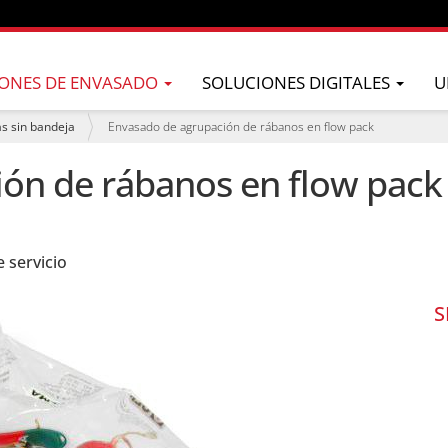
ONES DE ENVASADO
SOLUCIONES DIGITALES
U
as sin bandeja
Envasado de agrupación de rábanos en flow pack
ón de rábanos en flow pack
e servicio
S