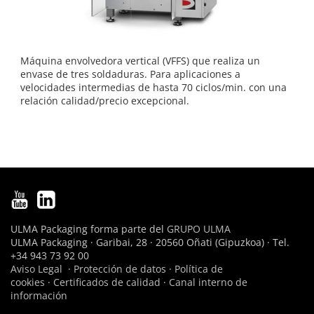
Máquina envolvedora vertical (VFFS) que realiza un
envase de tres soldaduras. Para aplicaciones a
velocidades intermedias de hasta 70 ciclos/min. con una
relación calidad/precio excepcional.
ULMA Packaging forma parte del
GRUPO ULMA
ULMA Packaging · Garibai, 28 · 20560 Oñati (Gipuzkoa) · Tel.
+34 943 73 92 00
Aviso Legal
·
Protección de datos
·
Política de
cookies
·
Certificados de calidad
·
Canal interno de
información