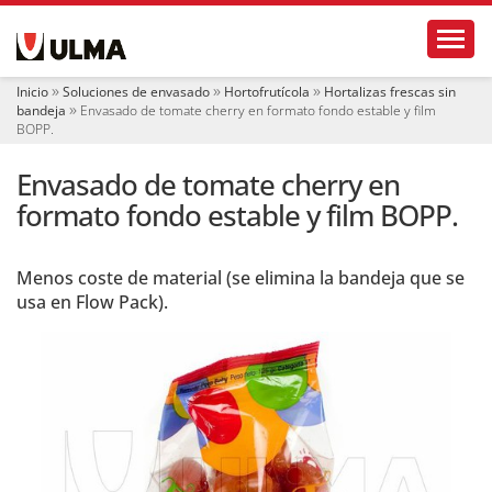
N
Toggl
a
v
e
Inicio
Soluciones de envasado
Hortofrutícola
Hortalizas frescas sin
g
bandeja
Envasado de tomate cherry en formato fondo estable y film
a
BOPP.
c
i
Envasado de tomate cherry en
ó
formato fondo estable y film BOPP.
n
Menos coste de material (se elimina la bandeja que se
usa en Flow Pack).