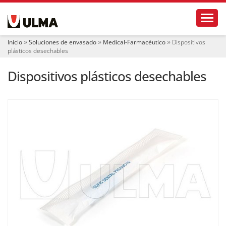
N
Toggl
a
v
e
Inicio
Soluciones de envasado
Medical-Farmacéutico
Dispositivos
g
plásticos desechables
a
c
Dispositivos plásticos desechables
i
ó
n