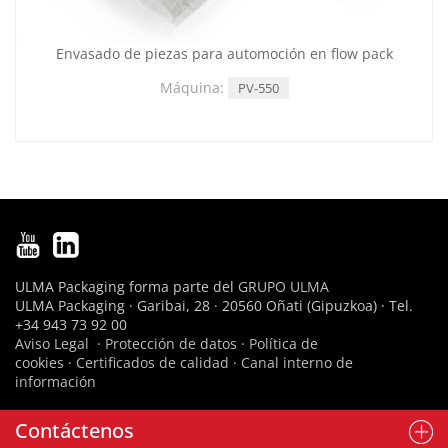
Envasado de piezas para automoción en flow pack
Máquina:
PV-550
ULMA Packaging forma parte del
GRUPO ULMA
ULMA Packaging · Garibai, 28 · 20560 Oñati (Gipuzkoa) · Tel.
+34 943 73 92 00
Aviso Legal
·
Protección de datos
·
Política de
cookies
·
Certificados de calidad
·
Canal interno de
información
Contáctenos