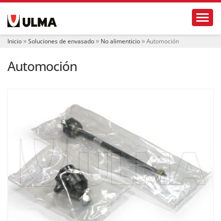
N
Toggl
a
v
e
Inicio
Soluciones de envasado
No alimenticio
Automoción
g
a
Automoción
c
i
ó
n