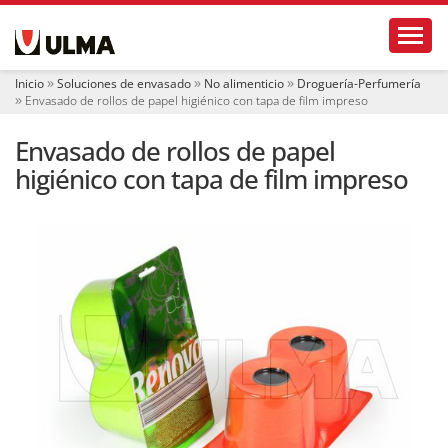
N
Toggl
a
v
e
Inicio
Soluciones de envasado
No alimenticio
Droguería-Perfumería
g
Envasado de rollos de papel higiénico con tapa de film impreso
a
c
Envasado de rollos de papel
i
ó
higiénico con tapa de film impreso
n