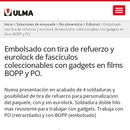
N
Toggl
a
v
e
Inicio
Soluciones de envasado
No alimenticio
Editorial
Embolsado
g
con tira de refuerzo y eurolock de fascículos coleccionables con gadgets en
a
films BOPP y PO.
c
i
Embolsado con tira de refuerzo y
ó
eurolock de fascículos
n
coleccionables con gadgets en films
BOPP y PO.
Nueva presentación en acabado de 4 soldaduras y
posibilidad de tira de refuerzo para personalizacion
del paquete, con y sin eurolock. Soldadura doble hilo
mas resistente para trabajar con gadgets. Trabaja con
PO (retractilado) y con BOPP (embolsado)