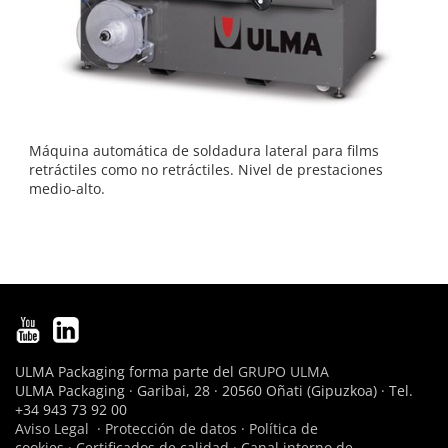
Máquina automática de soldadura lateral para films
retráctiles como no retráctiles. Nivel de prestaciones
medio-alto.
ULMA Packaging forma parte del
GRUPO ULMA
ULMA Packaging · Garibai, 28 · 20560 Oñati (Gipuzkoa) · Tel.
+34 943 73 92 00
Aviso Legal
·
Protección de datos
·
Política de
cookies
·
Certificados de calidad
·
Canal interno de